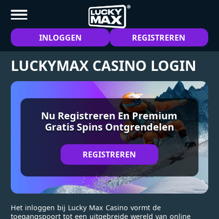
INLOGGEN
REGISTREREN
LUCKYMAX CASINO LOGIN
Nu Registreren En Premium
Gratis Spins Ontgrendelen
REGISTREREN
Het inloggen bij Lucky Max Casino vormt de
toegangspoort tot een uitgebreide wereld van online