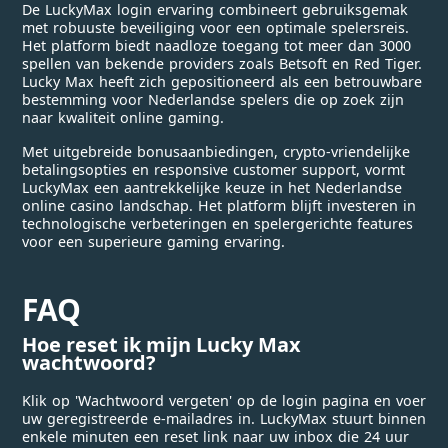
De LuckyMax login ervaring combineert gebruiksgemak
met robuuste beveiliging voor een optimale spelersreis.
Het platform biedt naadloze toegang tot meer dan 3000
spellen van bekende providers zoals Betsoft en Red Tiger.
Lucky Max heeft zich gepositioneerd als een betrouwbare
bestemming voor Nederlandse spelers die op zoek zijn
naar kwaliteit online gaming.
Met uitgebreide bonusaanbiedingen, crypto-vriendelijke
betalingsopties en responsive customer support, vormt
LuckyMax een aantrekkelijke keuze in het Nederlandse
online casino landschap. Het platform blijft investeren in
technologische verbeteringen en spelergerichte features
voor een superieure gaming ervaring.
FAQ
Hoe reset ik mijn Lucky Max
wachtwoord?
Klik op 'Wachtwoord vergeten' op de login pagina en voer
uw geregistreerde e-mailadres in. LuckyMax stuurt binnen
enkele minuten een reset link naar uw inbox die 24 uur