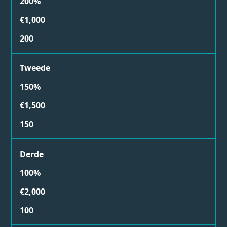
200%
€1,000
200
Tweede
150%
€1,500
150
Derde
100%
€2,000
100